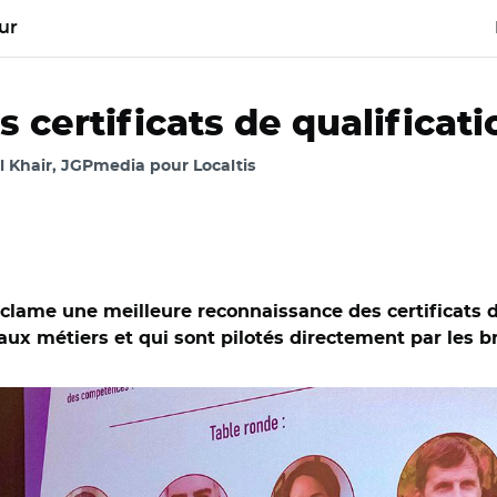
ur
 certificats de qualificat
l Khair, JGPmedia pour Localtis
éclame une meilleure reconnaissance des certificats d
on (Medef), M-H Chavigny (Carrefour), C. Lefebvre (branche de la
ux métiers et qui sont pilotés directement par les b
t (France Compétence) et Xavier Royer (Medef), lors de la pré