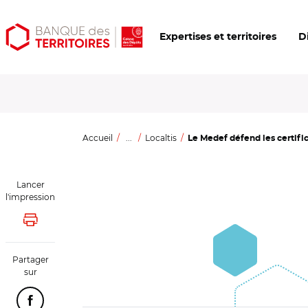
Aller
Aller
Ouvrir
Expertises et territoires
D
au
au
les
contenu
menu
outils
principal
principal
d'accessibilité
Accueil
...
Localtis
Le Medef défend les certifica
Lancer
l'impression
Lancer l'impression
Partager
sur
Partager cette page sur Facebook