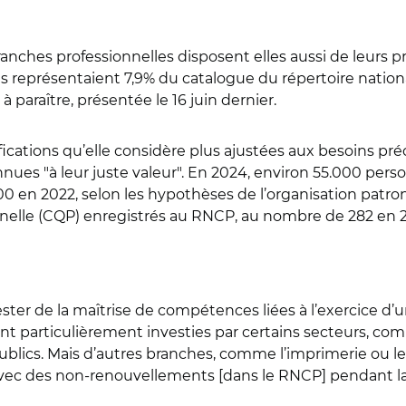
 branches professionnelles disposent elles aussi de leur
s représentaient 7,9% du catalogue du répertoire nationa
 paraître, présentée le 16 juin dernier.
fications qu’elle considère plus ajustées aux besoins pré
nnues "à leur juste valeur". En 2024, environ 55.000 pers
00 en 2022, selon les hypothèses de l’organisation patron
nelle (
CQP) enregistrés au RNCP, au nombre de 282 en 2
ter de la maîtrise de compétences liées à l’exercice d’un
t particulièrement investies par certains secteurs, comm
publics. Mais d’autres branches, comme l’imprimerie ou l
avec des non-renouvellements [dans le RNCP] pendant la