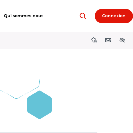
Qui sommes-nous
Connexion
Rechercher
Directions région
Contact
Acces