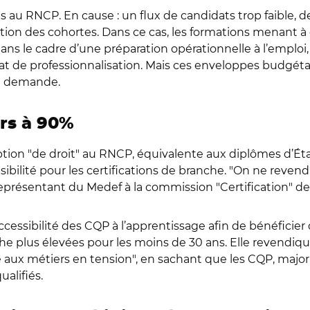
ts au RNCP. En cause : un flux de candidats trop faible, 
sertion des cohortes. Dans ce cas, les formations menant à
ns le cadre d’une préparation opérationnelle à l’emploi, 
t de professionnalisation. Mais ces enveloppes budgétaire
 la demande.
urs à 90%
ption "de droit" au RNCP, équivalente aux diplômes d’Éta
bilité pour les certifications de branche. "On ne reven
 représentant du Medef à la commission "Certification" 
accessibilité des CQP à l’apprentissage afin de bénéficie
che plus élevées pour les moins de 30 ans. Elle revendiq
 aux métiers en tension", en sachant que les CQP, major
ualifiés.