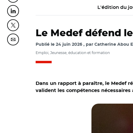
L'édition du jo
Partager cette page sur Linkedin
Partager cette page sur Twitter
Le Medef défend les
Partager cette page sur Courriel
Publié le
24 juin 2026
par
Catherine Abou E
Emploi, Jeunesse, éducation et formation
Dans un rapport à paraître, le Medef r
© caek/ Olivier Far
valident les compétences nécessaires a
Goulwen Droumague
l'étude, le 16 juin