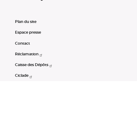
Plan du site
Espace presse
Contact
Réclamation
Caisse des Dépôts
Ciclade
CDC-Net
Consignations
Portail Open Data CDC
Restez connectés