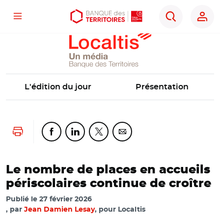
Localtis
Menu
Aller
Aller
Ouvrir
Rechercher
au
au
les
contenu
menu
outils
principal
principal
d'accessibilité
L'édition du jour
Présentation
Lancer l'impression
Partager cette page sur Facebook
Partager cette page sur Linkedin
Partager cette page sur Twitter
Partager cette page sur Co
Le nombre de places en accueils
périscolaires continue de croître
Publié le
27 février 2026
par
Jean Damien Lesay
, pour Localtis