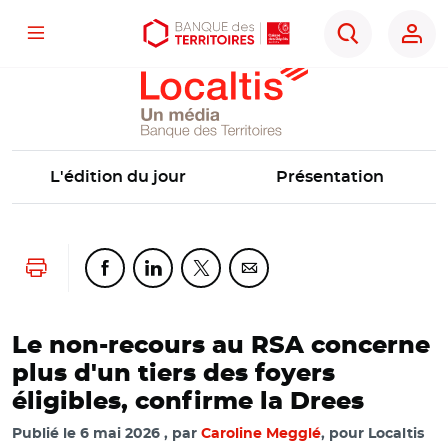
Localtis
Menu
Aller
Aller
Ouvrir
Rechercher
au
au
les
contenu
menu
outils
principal
principal
d'accessibilité
L'édition du jour
Présentation
Lancer l'impression
Partager cette page sur Facebook
Partager cette page sur Linkedin
Partager cette page sur Twitter
Partager cette page sur Co
Le non-recours au RSA concerne
plus d'un tiers des foyers
éligibles, confirme la Drees
Publié le
6 mai 2026
par
Caroline Megglé
, pour Localtis