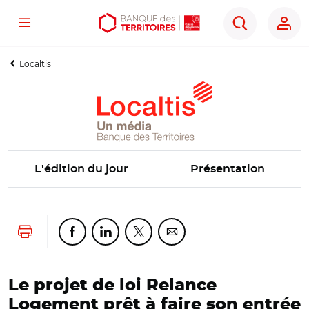
Menu
Aller
Aller
Ouvrir
Rechercher
au
au
les
contenu
menu
outils
Localtis
principal
principal
d'accessibilité
L'édition du jour
Présentation
Lancer l'impression
Partager cette page sur Facebook
Partager cette page sur Linkedin
Partager cette page sur Twitter
Partager cette page sur Co
Le projet de loi Relance
Logement prêt à faire son entrée