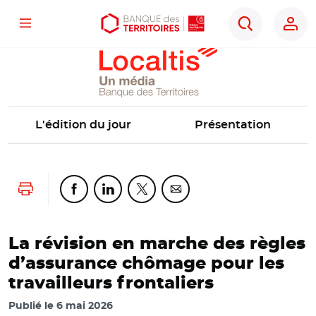
Localtis
Menu
Aller
Aller
Ouvrir
Rechercher
au
au
les
contenu
menu
outils
principal
principal
d'accessibilité
L'édition du jour
Présentation
Lancer l'impression
Partager cette page sur Facebook
Partager cette page sur Linkedin
Partager cette page sur Twitter
Partager cette page sur Co
La révision en marche des règles
d’assurance chômage pour les
travailleurs frontaliers
Publié le
6 mai 2026