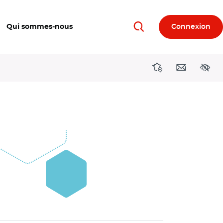
Qui sommes-nous
Connexion
Rechercher
Directions région
Contact
Acces