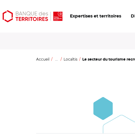
Aller
Aller
Ouvrir
Expertises et territoires
D
au
au
les
contenu
menu
outils
principal
principal
d'accessibilité
Accueil
...
Localtis
Le secteur du tourisme recrut