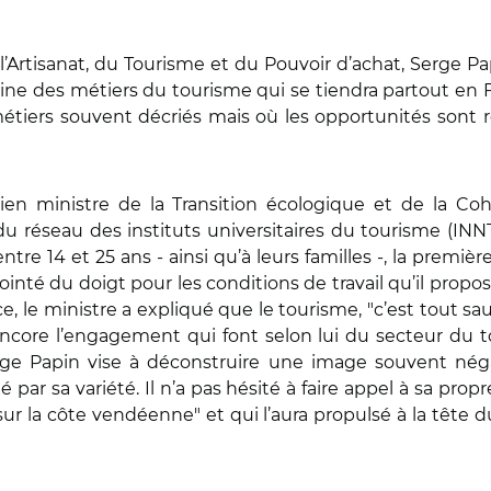
Artisanat, du Tourisme et du Pouvoir d’achat, Serge Pap
ine des métiers du tourisme qui se tiendra partout en F
s métiers souvent décriés mais où les opportunités sont 
n ministre de la Transition écologique et de la Coh
du réseau des instituts universitaires du tourisme (INN
entre 14 et 25 ans - ainsi qu’à leurs familles -, la prem
inté du doigt pour les conditions de travail qu’il propo
 le ministre a expliqué que le tourisme, "c’est tout sau
u encore l’engagement qui font selon lui du secteur du t
erge Papin vise à déconstruire une image souvent nég
par sa variété. Il n’a pas hésité à faire appel à sa pro
ur la côte vendéenne" et qui l’aura propulsé à la tête