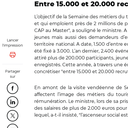
Entre 15.000 et 20.000 r
L’objectif de la Semaine des métiers du to
et qui emploient près de 2 millions de p
CAP au Master", a souligné le ministre. 
jeunes mais aussi des demandeurs d’em
Lancer
territoire national. A date, 1.500 d’entre
l'impression
été fixé à 3.000. L’an dernier, 2.400 év
Lancer l'impression
attiré plus de 200.000 participants, jeu
enregistrés. Cette année, à travers une é
concrétiser "entre 15.000 et 20.000 recr
Partager
sur
En amont de la visite vendéenne de Ser
Partager cette page sur Facebook
affectent l’image des métiers du touri
rémunération. Le ministre, lors de sa pr
Partager cette page sur Linkedin
des salaires de plus de 2.000 euros pou
lequel, a-t-il insisté, "l’ascenseur social 
Partager cette page sur Twitter