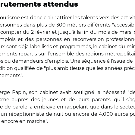
ecrutements attendus
urisme est donc clair : attirer les talents vers des acti
ersonnes dans plus de 300 métiers différents "accessibl
A compter du 2 février et jusqu’à la fin du mois de mars
plois et des personnes en reconversion professionne
 eux sont déjà labellisés et programmés, le cabinet du mi
énements répartis sur l’ensemble des régions métropolita
nes ou demandeurs d’emplois. Une séquence à l’issue de
dition qualifiée de "plus ambitieuse que les années précé
utements".
ge Papin, son cabinet avait souligné la nécessité "de 
sme auprès des jeunes et de leurs parents, qu’il s’ag
ise de parole, a embrayé en rappelant que dans le secteu
r un réceptionniste de nuit ou encore de 4.000 euros po
est encore en marche".