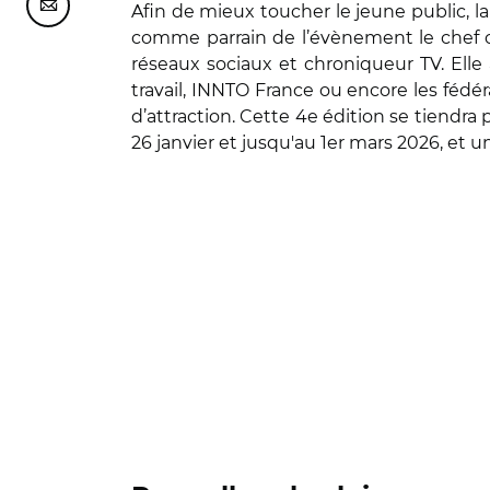
Afin de mieux toucher le jeune public, l
Partager cette page sur Courriel
comme parrain de l’évènement le chef c
réseaux sociaux et chroniqueur TV. Elle
travail, INNTO France ou encore les fédér
d’attraction. Cette 4e édition se tiendra
26 janvier et jusqu'au 1er mars 2026, et u