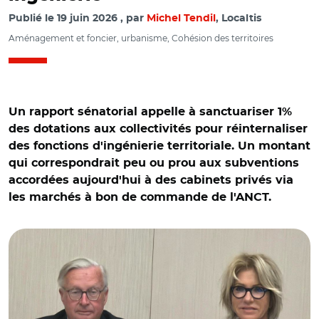
Publié le
19 juin 2026
par
Michel Tendil
, Localtis
Aménagement et foncier, urbanisme, Cohésion des territoires
Un rapport sénatorial appelle à sanctuariser 1%
des dotations aux collectivités pour réinternaliser
des fonctions d'ingénierie territoriale. Un montant
qui correspondrait peu ou prou aux subventions
accordées aujourd'hui à des cabinets privés via
les marchés à bon de commande de l'ANCT.
© @Nicole Bonnefoy/ Louis-Jean de Nicolaÿ et Nicole
Bonnefoy au Sénat le 10 juin