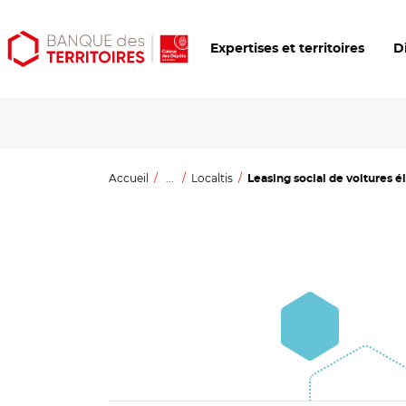
Aller
Aller
Ouvrir
Expertises et territoires
D
au
au
les
contenu
menu
outils
principal
principal
d'accessibilité
Accueil
...
Localtis
Leasing social de voitures él