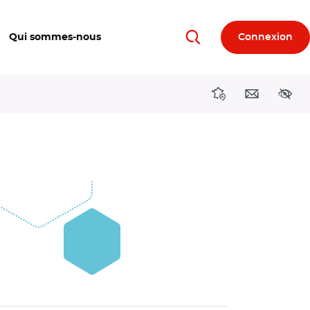
Qui sommes-nous
Connexion
Rechercher
Directions région
Contact
Acces