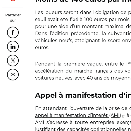
Les loueurs seront dans l’obligation de p
Partager
seuil avait été fixé à 100 euros par mois
sur
pour une aide d’un montant maximal de 
Dans l’édition précédente, la subventio
Partager cette page sur Facebook
véhicules neufs, atteignant le score en
euros.
Partager cette page sur Linkedin
Partager cette page sur Twitter
e
Pendant la première vague, entre le 1
accélération du marché français des voi
Partager cette page sur Courriel
voitures neuves, avec 40 ans de moyenne d
Appel à manifestation d'i
En attendant l’ouverture de la prise de
appel à manifestation d’intérêt (AMI)
à 
AMI s’adresse à toute entreprise exerç
justifiant des capacités opérationnelles 