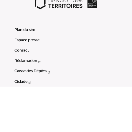
Plan du site
Espace presse
Contact
Réclamation
Caisse des Dépôts
Ciclade
CDC-Net
Consignations
Portail Open Data CDC
Restez connectés