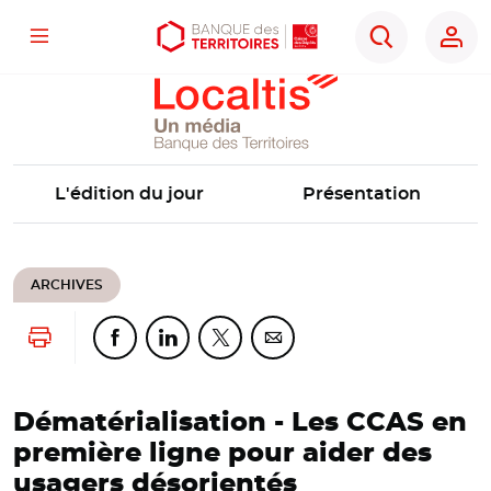
Localtis
Menu
Aller
Aller
Ouvrir
Rechercher
au
au
les
contenu
menu
outils
principal
principal
d'accessibilité
L'édition du jour
Présentation
ARCHIVES
Lancer l'impression
Partager cette page sur Facebook
Partager cette page sur Linkedin
Partager cette page sur Twitter
Partager cette page sur Co
Dématérialisation -
Les CCAS en
première ligne pour aider des
usagers désorientés