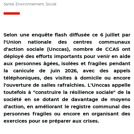
Santé, Environnement, Social
Selon une enquête flash diffusée ce 6 juillet par
l'Union nationale des centres communaux
d'action sociale (Unccas), nombre de CCAS ont
déployé des efforts importants pour venir en aide
aux personnes âgées, isolées et fragiles pendant
la canicule de juin 2026, avec des appels
téléphoniques, des visites à domicile ou encore
l'ouverture de salles rafraîchies. L'Unccas appelle
toutefois à "construire la résilience sociale" de la
société en se dotant de davantage de moyens
d'action, en améliorant le registre communal des
personnes fragiles ou encore en organisant des
exercices pour se préparer aux crises.
© @unccas / Luc Carvounas et Camille Galliard-Minier au
CCAS d'Alforville le 26 juin