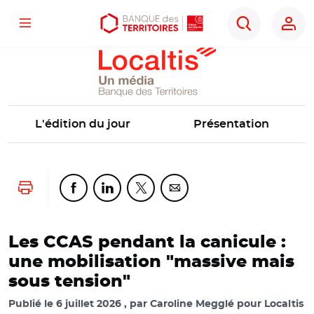
Localtis
Menu
Aller
Aller
Ouvrir
Rechercher
au
au
les
contenu
menu
outils
principal
principal
d'accessibilité
L'édition du jour
Présentation
Lancer l'impression
Partager cette page sur Facebook
Partager cette page sur Linkedin
Partager cette page sur Twitter
Partager cette page sur Co
Les CCAS pendant la canicule :
une mobilisation "massive mais
sous tension"
Publié le
6 juillet 2026
par
Caroline Megglé pour Localtis