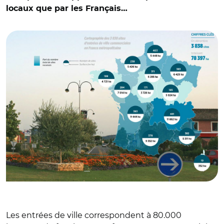
locaux que par les Français…
© Scet, Analyses & traitement data et géomatique, 2025 et
Jean-Louis Zimmermann CC BY 2.0
Les entrées de ville correspondent à 80.000