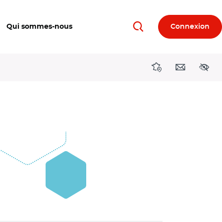
Qui sommes-nous
Connexion
Rechercher
Directions région
Contact
Acces