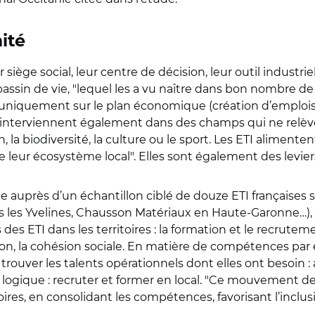
ité
r siège social, leur centre de décision, leur outil industri
sin de vie, "lequel les a vu naître dans bon nombre de c
uniquement sur le plan économique (création d’emplois, co
s interviennent également dans des champs qui ne relève
n, la biodiversité, la culture ou le sport. Les ETI alimente
eur écosystème local". Elles sont également des leviers d’
 auprès d’un échantillon ciblé de douze ETI françaises
s les Yvelines, Chausson Matériaux en Haute-Garonne…)
es ETI dans les territoires : la formation et le recrutemen
vation, la cohésion sociale. En matière de compétences pa
trouver les talents opérationnels dont elles ont besoin :
logique : recruter et former en local. "Ce mouvement de 
oires, en consolidant les compétences, favorisant l’inclusi