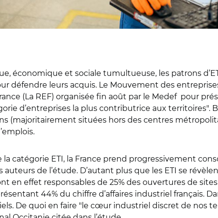
ue, économique et sociale tumultueuse, les patrons d’ETI
our défendre leurs acquis. Le Mouvement des entreprises 
nce (La REF) organisée fin août par le Medef pour prés
rie d’entreprises la plus contributrice aux territoires".
ns (majoritairement situées hors des centres métropolita
d’emplois.
de la catégorie ETI, la France prend progressivement consc
auteurs de l’étude. D’autant plus que les ETI se révèlent 
s sont en effet responsables de 25% des ouvertures de site
sentant 44% du chiffre d’affaires industriel français. Da
ls. De quoi en faire "le cœur industriel discret de nos te
al Occitanie citée dans l’étude.