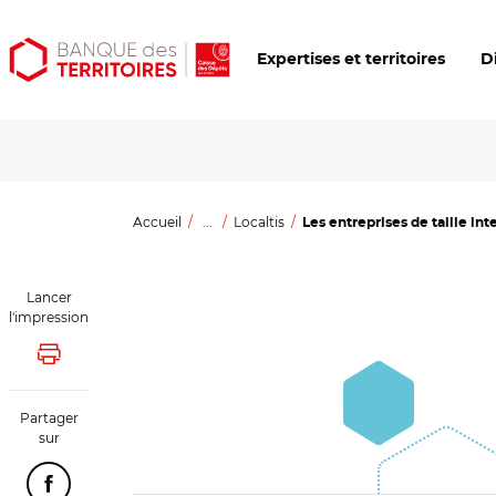
Aller
Aller
Ouvrir
Expertises et territoires
D
au
au
les
contenu
menu
outils
principal
principal
d'accessibilité
Accueil
...
Localtis
Les entreprises de taille int
Lancer
l'impression
Lancer l'impression
Partager
sur
Partager cette page sur Facebook