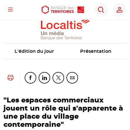
Localtis
Menu
Aller
Aller
Ouvrir
Rechercher
au
au
les
contenu
menu
outils
principal
principal
d'accessibilité
L'édition du jour
Présentation
Lancer l'impression
Partager cette page sur Facebook
Partager cette page sur Linkedin
Partager cette page sur Twitter
Partager cette page sur Co
"Les espaces commerciaux
jouent un rôle qui s'apparente à
une place du village
contemporaine"