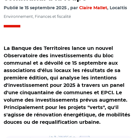
Publié le
15 septembre 2025
par
Claire Mallet
, Localtis
Environnement, Finances et fiscalité
La Banque des Territoires lance un nouvel
Observatoire des investissements du bloc
communal et a dévoilé ce 15 septembre aux
associations d'élus locaux les résultats de sa
première édition, qui analyse les intentions
d'investissement pour 2025 à travers un panel
d'une cinquantaine de communes et EPCI. Le
volume des investissements prévus augmente.
Principalement pour les projets "verts", qu'il
s'agisse de rénovation énergétique, de mobilités
douces ou de requalification urbaine.
© Banque des territoires / Les intentions d’investissement
du bloc local en 2024 et 2025, par grandes typologies