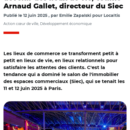
Arnaud Gallet, directeur du Siec
Publié le
12 juin 2025
par
Emilie Zapalski pour Localtis
Action cœur de ville, Développement économique
Les lieux de commerce se transforment petit à
petit en lieux de vie, en lieux relationnels pour
satisfaire les attentes des clients. C'est la
tendance qui a dominé le salon de l'immobilier
des espaces commerciaux (Siec), qui se tenait les
11 et 12 juin 2025 à Paris.
© Laurent GRANDGUILLOT-REA/ Centre commercial
confluence à Lyon