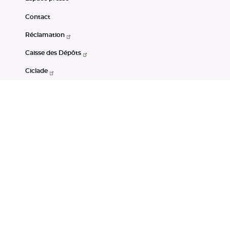
Contact
Réclamation
Caisse des Dépôts
Ciclade
CDC-Net
Consignations
Portail Open Data CDC
Restez connectés
LinkedIn
Youtube
Instagram
RSS