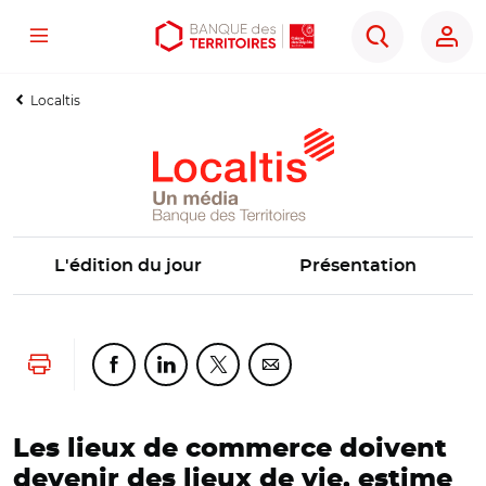
Menu
Aller
Aller
Ouvrir
Rechercher
au
au
les
contenu
menu
outils
Localtis
principal
principal
d'accessibilité
L'édition du jour
Présentation
Lancer l'impression
Partager cette page sur Facebook
Partager cette page sur Linkedin
Partager cette page sur Twitter
Partager cette page sur Co
Les lieux de commerce doivent
devenir des lieux de vie, estime