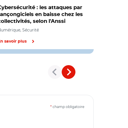
Cybersécurité : les attaques par
Cybersécu
rançongiciels en baisse chez les
inclusion 
collectivités, selon l'Anssi
communes
des polit
umérique, Sécurité
Numérique, 
n savoir plus
En savoir pl
*
champ obligatoire