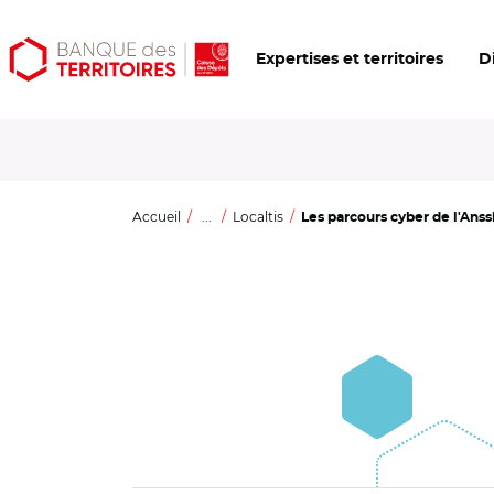
Aller
Aller
Ouvrir
Expertises et territoires
D
au
au
les
contenu
menu
outils
principal
principal
d'accessibilité
Accueil
...
Localtis
Les parcours cyber de l'Anssi 