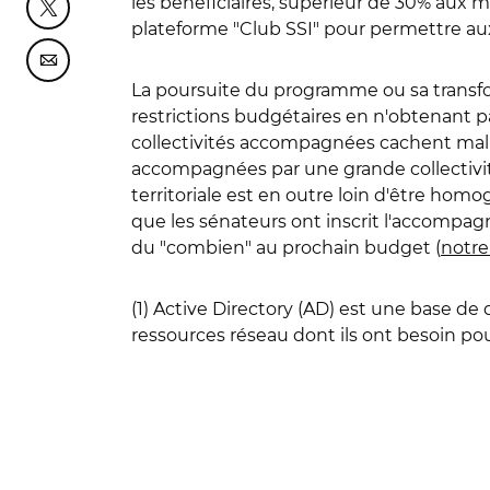
les bénéficiaires, supérieur de 30% aux m
Partager cette page sur Twitter
plateforme "Club SSI" pour permettre au
Partager cette page sur Courriel
La poursuite du programme ou sa transform
restrictions budgétaires en n'obtenant p
collectivités accompagnées cachent mal la 
accompagnées par une grande collectivit
territoriale est en outre loin d'être hom
que les sénateurs ont inscrit l'accompag
du "combien" au prochain budget (
notre
(1) Active Directory (AD) est
une base de d
ressources réseau dont ils ont besoin po