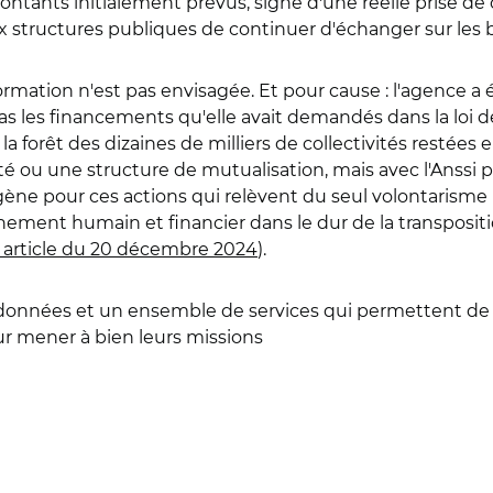
ontants initialement prévus, signe d'une réelle prise de
x structures publiques de continuer d'échanger sur les 
ation n'est pas envisagée. Et pour cause : l'agence a été
as les financements qu'elle avait demandés dans la loi d
forêt des dizaines de milliers de collectivités restées en
é ou une structure de mutualisation, mais avec l'Anssi 
ogène pour ces actions qui relèvent du seul volontarisme p
nement humain et financier dans le dur de la transpositi
 article du 20 décembre 2024
).
onnées et un ensemble de services qui permettent de met
ur mener à bien leurs missions