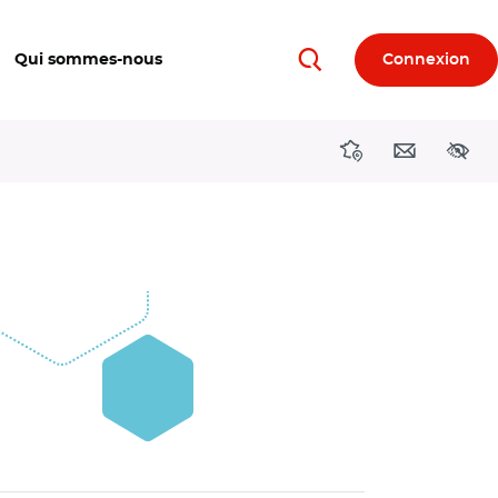
Qui sommes-nous
Connexion
Rechercher
Directions région
Contact
Acces