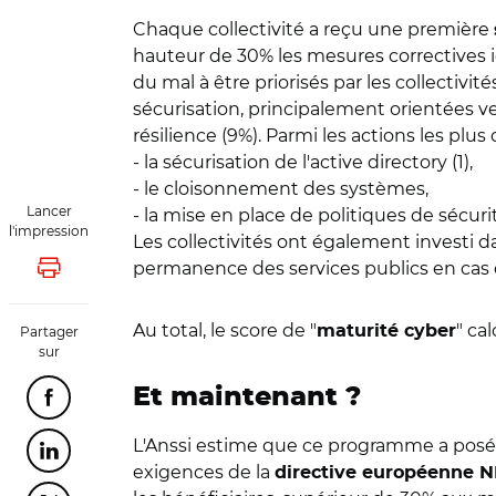
Chaque collectivité a reçu une première
hauteur de 30% les mesures correctives i
du mal à être priorisés par les collecti
sécurisation, principalement orientées ve
résilience (9%). Parmi les actions les plus
- la sécurisation de l'active directory (1),
- le cloisonnement des systèmes,
Lancer
- la mise en place de politiques de sécuri
l'impression
Les collectivités ont également investi da
permanence des services publics en cas 
Lancer l'impression
Au total, le score de "
" ca
maturité cyber
Partager
sur
Et maintenant ?
Partager cette page sur Facebook
L'Anssi estime que ce programme a posé 
Partager cette page sur Linkedin
exigences de la
directive européenne N