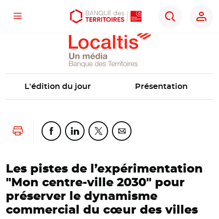
Localtis
Menu
Aller
Aller
Ouvrir
Rechercher
au
au
les
contenu
menu
outils
principal
principal
d'accessibilité
L'édition du jour
Présentation
Lancer l'impression
Partager cette page sur Facebook
Partager cette page sur Linkedin
Partager cette page sur Twitter
Partager cette page sur Co
Les pistes de l’expérimentation
"Mon centre-ville 2030" pour
préserver le dynamisme
commercial du cœur des villes