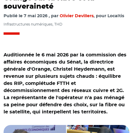
souveraineté
Publié le
7 mai 2026
par
Olivier Devillers
, pour Localtis
Infrastructures numériques, THD
Auditionnée le 6 mai 2026 par la commission des
affaires économiques du Sénat, la directrice
générale d'Orange, Christel Heydemann, est
revenue sur plusieurs sujets chauds : équilibre
des RIP, complétude FTTH et
décommissionnement des réseaux cuivre et 2G.
La représentante de l'opérateur n'a pas ménagé
sa peine pour défendre des choix, sur la fibre ou
le satellite, qui interpellent les territoires.
© Capture vidéo Sénat/ Christel Heydemann et Patrick
Chaize