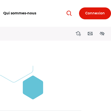
Qui sommes-nous
Connexion
Rechercher
Directions région
Contact
Acces