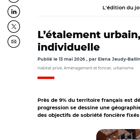
L'édition du jo
Partager cette page sur Linkedin
Partager cette page sur Twitter
L’étalement urbain,
Partager cette page sur Courriel
individuelle
Publié le
13 mai 2026
par
Elena Jeudy-Balli
Habitat privé, Aménagement et foncier, urbanisme
Près de 9% du territoire français est dé
progression se dessine une géographie 
des objectifs de sobriété foncière fixés
© Insee ; IGN, réf