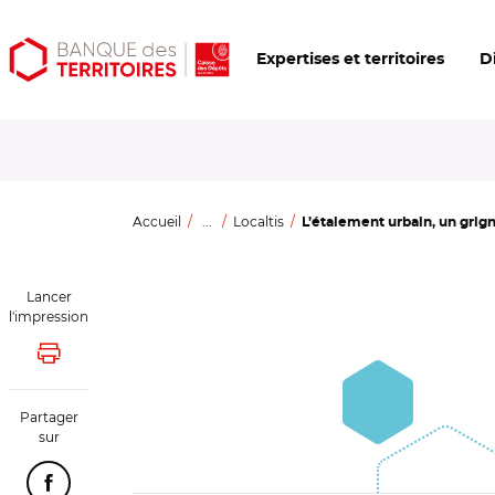
Aller
Aller
Ouvrir
Expertises et territoires
D
au
au
les
contenu
menu
outils
principal
principal
d'accessibilité
Accueil
...
Localtis
L’étalement urbain, un grign
Lancer
l'impression
Lancer l'impression
Partager
sur
Partager cette page sur Facebook