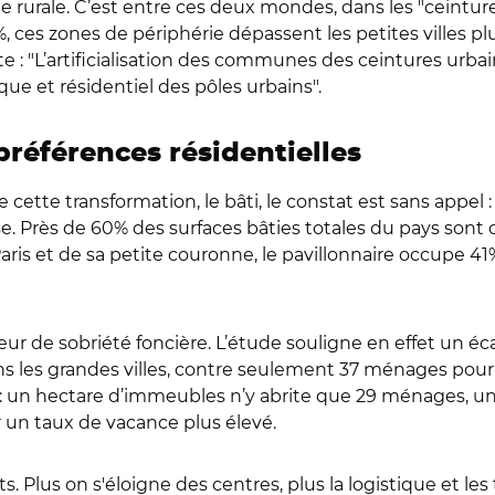
 rurale. C’est entre ces deux mondes, dans les "ceintures
1%, ces zones de périphérie dépassent les petites villes pl
ite : "L’artificialisation des communes des ceintures ur
e et résidentiel des pôles urbains".
préférences résidentielles
 de cette transformation, le bâti, le constat est sans appel
. Près de 60% des surfaces bâties totales du pays sont d
Paris et de sa petite couronne, le pavillonnaire occupe 4
de sobriété foncière. L’étude souligne en effet un écart
ans les grandes villes, contre seulement 37 ménages pour
 un hectare d’immeubles n’y abrite que 29 ménages, un ch
 un taux de vacance plus élevé.
oits. Plus on s'éloigne des centres, plus la logistique et l