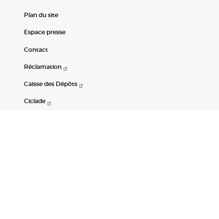
Plan du site
Espace presse
Contact
Réclamation
Caisse des Dépôts
Ciclade
CDC-Net
Consignations
Portail Open Data CDC
Restez connectés
LinkedIn
Youtube
Instagram
RSS