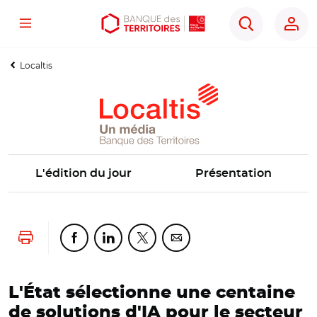
Menu
Aller
Aller
Ouvrir
Rechercher
au
au
les
contenu
menu
outils
Localtis
principal
principal
d'accessibilité
L'édition du jour
Présentation
Lancer l'impression
Partager cette page sur Facebook
Partager cette page sur Linkedin
Partager cette page sur Twitter
Partager cette page sur Co
L'État sélectionne une centaine
de solutions d'IA pour le secteur