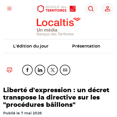
Localtis
Menu
Aller
Aller
Ouvrir
Rechercher
au
au
les
contenu
menu
outils
principal
principal
d'accessibilité
L'édition du jour
Présentation
Lancer l'impression
Partager cette page sur Facebook
Partager cette page sur Linkedin
Partager cette page sur Twitter
Partager cette page sur Co
Liberté d'expression : un décret
transpose la directive sur les
"procédures bâillons"
Publié le
7 mai 2026