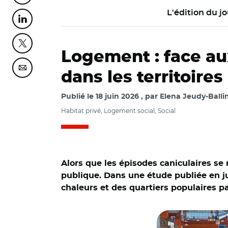
L'édition du jo
Partager cette page sur Linkedin
Partager cette page sur Twitter
Logement : face aux
Partager cette page sur Courriel
dans les territoires
Publié le
18 juin 2026
par
Elena Jeudy-Balli
Habitat privé, Logement social, Social
Alors que les épisodes caniculaires se
publique. Dans une étude publiée en j
chaleurs et des quartiers populaires 
© Adobe stock