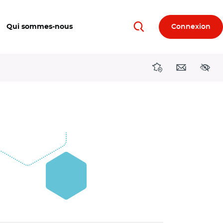
Qui sommes-nous
Connexion
Rechercher
Directions région
Contact
Acces