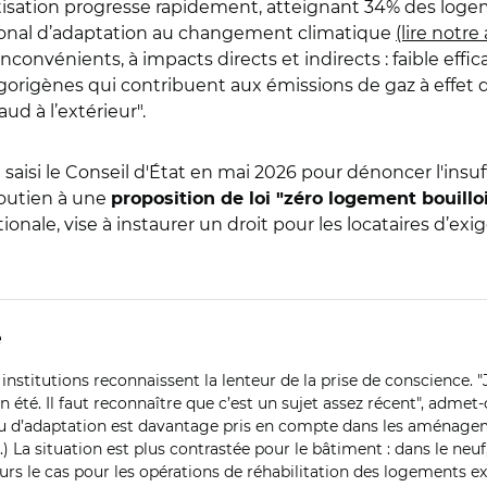
matisation progresse rapidement, atteignant 34% des lo
tional d’adaptation au changement climatique
(lire notre 
inconvénients, à impacts directs et indirects : faible effi
igorigènes qui contribuent aux émissions de gaz à effet d
haud à l’extérieur".
saisi le Conseil d'État en mai 2026 pour dénoncer l'insu
soutien à une
proposition de loi "zéro logement bouillo
ationale, vise à instaurer un droit pour les locataires d’e
e
s institutions reconnaissent la lenteur de la prise de conscience. "
 en été. Il faut reconnaître que c’est un sujet assez récent", adm
eu d’adaptation est davantage pris en compte dans les aménageme
tc.) La situation est plus contrastée pour le bâtiment : dans le n
jours le cas pour les opérations de réhabilitation des logements e