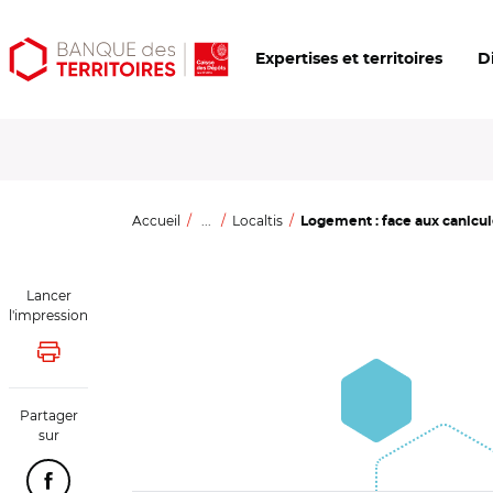
Aller
Aller
Ouvrir
Expertises et territoires
D
au
au
les
contenu
menu
outils
principal
principal
d'accessibilité
Accueil
...
Localtis
Logement : face aux canicules
Lancer
l'impression
Lancer l'impression
Partager
sur
Partager cette page sur Facebook