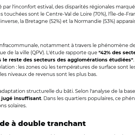
par l'inconfort estival, des disparités régionales marqu
us touchées sont le Centre-Val de Loire (70%), l'Île-de-
l'inverse, la Bretagne (52%) et la Normandie (53%) appar
le infracommunale, notamment à travers le phénomène des
ique de la ville (QPV). L'étude rapporte que
"42% des secte
 le reste des secteurs des agglomérations étudiées"
élation : les zones où les températures de surface sont l
es niveaux de revenus sont les plus bas.
inadaptation structurelle du bâti. Selon l'analyse de la b
. Dans les quartiers populaires, ce ph
jugé insuffisant
s solaires.
ède à double tranchant