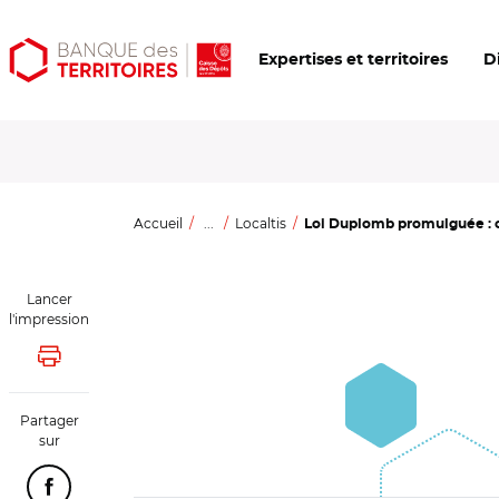
Aller
Aller
Ouvrir
Expertises et territoires
D
au
au
les
contenu
menu
outils
principal
principal
d'accessibilité
Accueil
...
Localtis
Loi Duplomb promulguée : ce
Lancer
l'impression
Lancer l'impression
Partager
sur
Partager cette page sur Facebook