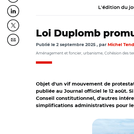
L'édition du jo
Partager cette page sur Linkedin
Partager cette page sur Twitter
Loi Duplomb promul
Partager cette page sur Courriel
Publié le
2 septembre 2025
par
Michel Tend
Aménagement et foncier, urbanisme, Cohésion des t
Objet d'un vif mouvement de protestatio
publiée au Journal officiel le 12 août. 
Conseil constitutionnel, d'autres intér
simplifications administratives pour l
© Adobe stock