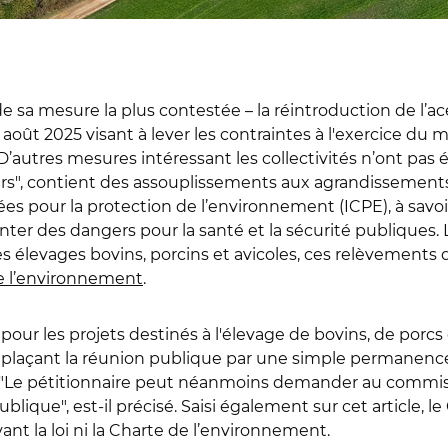
 sa mesure la plus contestée – la réintroduction de l’ac
 août 2025 visant à lever les contraintes à l'exercice du m
D’autres mesures intéressant les collectivités n’ont pas été
teurs", contient des assouplissements aux agrandissement
ées pour la protection de l’environnement (ICPE), à savoir
er des dangers pour la santé et la sécurité publiques. L
des élevages
bovins, porcins et avicoles, ces relèvements 
e l’environnement
.
our les projets destinés à l'élevage de bovins, de porcs 
mplaçant la réunion publique par une simple permanence
 "Le pétitionnaire peut néanmoins demander au commis
lique", est-il précisé. Saisi également sur cet article, le
ant la loi ni la Charte de l’environnement.