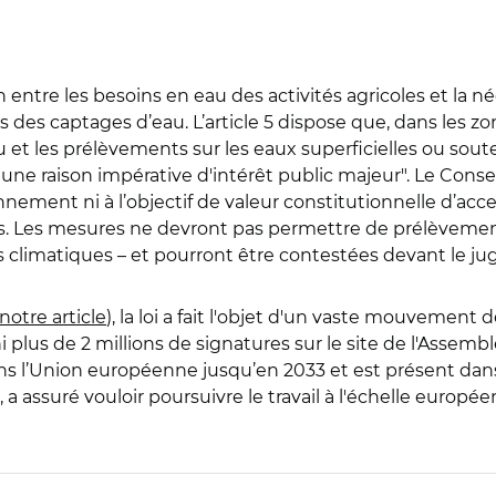
liation entre les besoins en eau des activités agricoles et la 
des captages d’eau. L’article 5 dispose que, dans les zon
 et les prélèvements sur les eaux superficielles ou sou
une raison impérative d'intérêt public majeur". Le Consei
ement ni à l’objectif de valeur constitutionnelle d’accessibi
es. Les mesures ne devront pas permettre de prélèvement
 climatiques – et pourront être contestées devant le jug
notre article
), la loi
a fait l'objet d'un vaste mouvement d
 plus de 2 millions de signatures sur le site de l'Assemb
dans l’Union européenne jusqu’en 2033 et est présent da
, a assuré vouloir poursuivre le travail à l'échelle europ