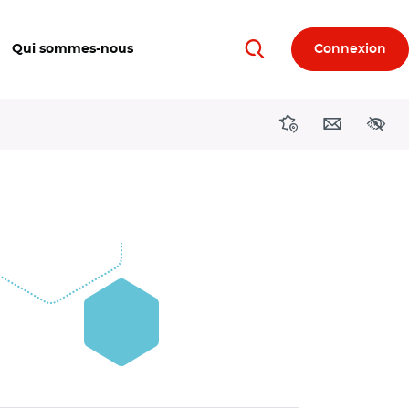
Qui sommes-nous
Connexion
Rechercher
Directions région
Contact
Acces