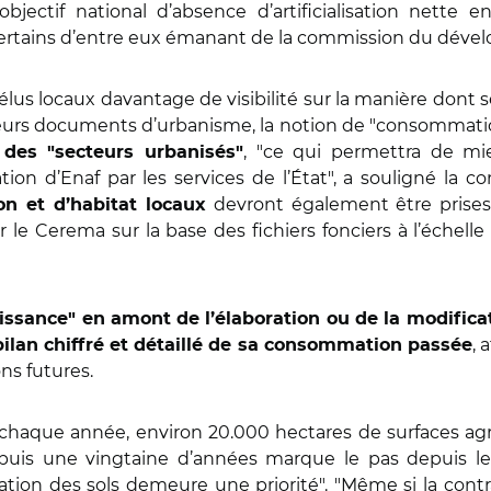
l’objectif national d’absence d’artificialisation nette 
ertains d’entre eux émanant de la commission du déve
x élus locaux davantage de visibilité sur la manière do
e leurs documents d’urbanisme, la notion de "consommatio
, "ce qui permettra de mie
n des "secteurs urbanisés"
on d’Enaf par les services de l’État", a souligné la c
devront également être prise
on et d’habitat locaux
r le Cerema sur la base des fichiers fonciers à l’échell
aissance" en amont de l’élaboration ou de la modifi
, 
 bilan chiffré et détaillé de sa consommation passée
ns futures.
chaque année, environ 20.000 hectares de surfaces agrico
 depuis une vingtaine d’années marque le pas depuis 
lisation des sols demeure une priorité". "Même si la con