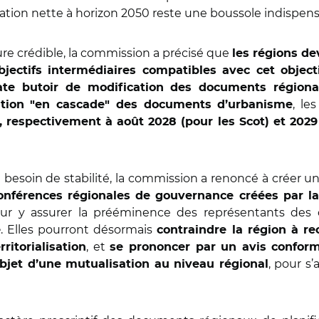
lisation nette à horizon 2050 reste une boussole indispensa
ure crédible, la commission a précisé que
les régions de
bjectifs intermédiaires compatibles avec cet object
ate butoir de modification des documents région
, le
ation "en cascade" des documents d’urbanisme
 respectivement à août 2028 (pour les Scot) et 2029
 besoin de stabilité, la commission a renoncé à créer u
onférences régionales de gouvernance créées par la
ur y assurer la prééminence des représentants des co
. Elles pourront désormais
é
contraindre la région à re
, et
rritorialisation
se prononcer par un avis conforme
, pour s
l’objet d’une mutualisation au niveau régional