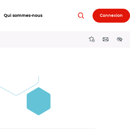
Qui sommes-nous
Connexion
Rechercher
Directions région
Contact
Acces