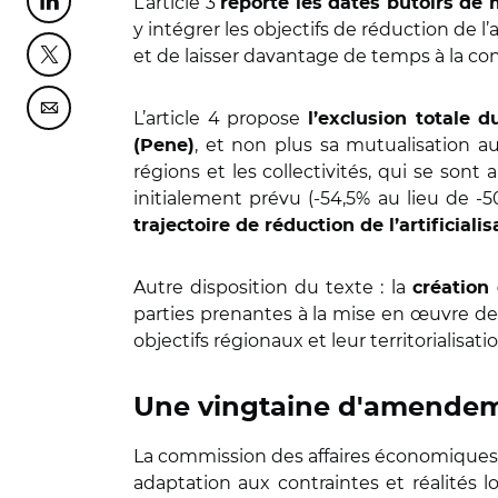
L’article 3
reporte les dates butoirs de
Partager cette page sur Linkedin
y intégrer les objectifs de réduction de l’a
et de laisser davantage de temps à la con
Partager cette page sur Twitter
Partager cette page sur Courriel
L’article 4 propose
l’exclusion totale
, et non plus sa mutualisation a
(Pene)
régions et les collectivités, qui se son
initialement prévu (-54,5% au lieu de -5
trajectoire de réduction de l’artificial
Autre disposition du texte : la
création
parties prenantes à la mise en œuvre de l
objectifs régionaux et leur territorialisation
Une vingtaine d'amende
La commission des affaires économiques a 
adaptation aux contraintes et réalités l