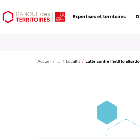
Aller
Aller
Ouvrir
Expertises et territoires
D
au
au
les
contenu
menu
outils
principal
principal
d'accessibilité
Accueil
...
Localtis
Lutte contre l’artificialisatio