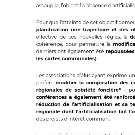
assouplie, l’objectif d’absence d’artificia
Pour que l’atteinte de cet objectif deme
planification une trajectoire et des o
effective de ces nouvelles règles, la
d
cohérence, pour permettre la
modific
derniers ont également été
repoussées,
.
les cartes communales)
Les associations d’élus ayant exprimé un
préféré
modifier la composition des c
-, po
régionales de sobriété foncière"
conférences a également été renforc
réduction de l’artificialisation et sa te
régionale dont l’artificialisation fait 
des projets d’intérêt commun.