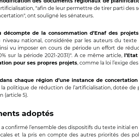
 modification des documents régionaux de planifica
rtificialisation, "afin de leur permettre de tirer parti des
certation", ont souligné les sénateurs.
 du décompte de la consommation d’Enaf des projet
u niveau national, considérée par les auteurs du text
t ainsi vu imposer en cours de période un effort de réd
0% sur la période 2021-2031)". A ce même article,
l’Eta
, comme la loi l’exige des
isation pour ses propres projets
 dans chaque région d’une instance de concertation
a politique de réduction de l’artificialisation, dotée de 
 (article 5).
ments adoptés
confirmé l’ensemble des dispositifs du texte initial en 
ocales et la pris en compte des autres priorités des p