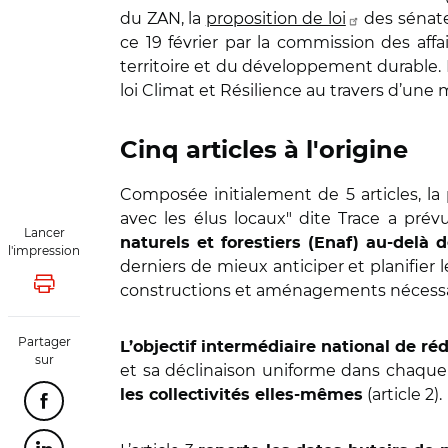
du ZAN, la
proposition de loi
des sénate
ce 19 février par la commission des aff
territoire et du développement durable. L’
loi Climat et Résilience au travers d’une m
Cinq articles à l'origine
Composée initialement de 5 articles, la p
avec les élus locaux" dite Trace a prév
Lancer
naturels et forestiers (Enaf) au-delà 
l'impression
derniers de mieux anticiper et planifier
constructions et aménagements nécessaires 
Lancer l'impression
Partager
L’objectif intermédiaire national de réd
sur
et sa déclinaison uniforme dans chaque
(article 2).
les collectivités elles-mêmes
Partager cette page sur Facebook