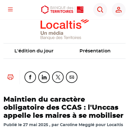
Localtis
Menu
Aller
Aller
Ouvrir
Rechercher
au
au
les
contenu
menu
outils
principal
principal
d'accessibilité
L'édition du jour
Présentation
Lancer l'impression
Partager cette page sur Facebook
Partager cette page sur Linkedin
Partager cette page sur Twitter
Partager cette page sur Co
Maintien du caractère
obligatoire des CCAS : l'Unccas
appelle les maires à se mobiliser
Publié le
27 mai 2025
par
Caroline Megglé pour Localtis