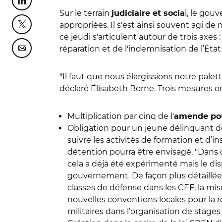
Partager cette page sur Linkedin
Sur le terrain
l, le gou
judiciaire et socia
appropriées. Il s'est ainsi souvent agi d
Partager cette page sur Twitter
ce jeudi s'articulent autour de trois axes :
réparation et de l'indemnisation
de l’
É
tat
Partager cette page sur Courriel
"Il faut que nous élargissions notre palet
déclaré
É
lisabeth Borne. Trois mesures on
Multiplication par cinq de l'
amende pou
Obligation pour un jeune délinquant 
suivre les activités de formation et d’
détention pourra être envisagé.
"Dans 
cela a déjà été expérimenté mais le disp
gouvernement.
De façon plus détaill
classes de défense dans les CEF, la mi
nouvelles conventions locales pour la réa
militaires dans l’organisation de stages