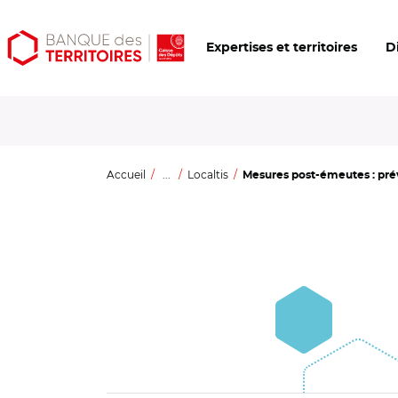
Aller
Aller
Ouvrir
Expertises et territoires
D
au
au
les
contenu
menu
outils
principal
principal
d'accessibilité
Accueil
...
Localtis
Mesures post-émeutes : préve