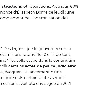
et réparations. À ce jour, 60%
nstructions
nnonce d'Élisabeth Borne ce jeudi : une
 complément de l'indemnisation des
as". Des leçons que le gouvernement a
a notamment retenu "le rôle important,
'une "nouvelle étape dans le
continuum
mplir certains
".
actes de police judiciaire
ne, évoquant le lancement d'une
ise que seuls certains actes seront
en ce sens avait été envisagée en 2021