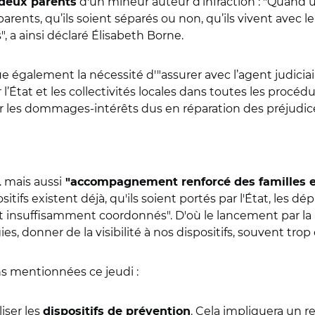
d'un mineur auteur d’infraction :
"Quand u
 deux parents
arents, qu’ils soient séparés ou non, qu’ils vivent avec 
 a ainsi déclaré
É
lisabeth Borne.
 également la nécessité d'"assurer avec l’agent judiciair
l’
É
tat et les collectivités locales dans toutes les procé
ixer les dommages-intérêts dus en réparation des préjudic
… mais aussi
"accompagnement renforcé des familles e
ifs existent déjà, qu'ils soient portés par l'État, les 
 insuffisamment coordonnés". D'où le lancement par la
ies, donner de la visibilité à nos dispositifs, souvent tro
s mentionnées ce jeudi :
iser les
. Cela impliquera un 
dispositifs de prévention