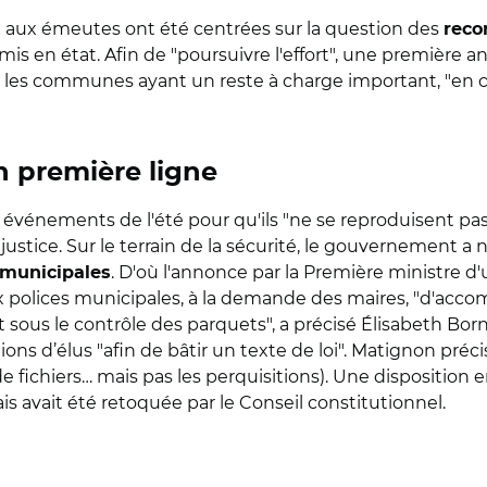
 aux émeutes ont été centrées sur la question des
reco
s en état. Afin de "poursuivre l'effort", une première a
 les communes ayant un reste à charge important, "en
n première ligne
s événements de l'été pour qu'ils "ne se reproduisent p
 justice. Sur le terrain de la sécurité, le gouvernement 
. D'où l'annonce par la Première ministre d
 municipales
ux polices municipales, à la demande des maires, "d'acco
 sous le contrôle des parquets", a précisé
É
lisabeth Bor
tions d’élus "afin de bâtir un texte de loi". Matignon préc
 fichiers… mais pas les perquisitions). Une disposition 
ais avait été retoquée par le Conseil constitutionnel.