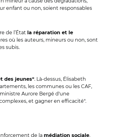
n mineur a causé des dégradations,
leur enfant ou non, soient responsables
e de l’
É
tat
la réparation et le
dures où les auteurs, mineurs ou non, sont
es subis.
. Là-dessus, Élisabeth
t des jeunes"
départements, les communes ou les CAF,
 ministre Aurore Bergé d'une
p complexes, et gagner en efficacité".
renforcement de la
,
médiation sociale