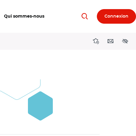
Qui sommes-nous
Connexion
Rechercher
Directions région
Contact
Acces