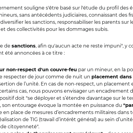
vernement souligne s'être basé sur l'étude du profil de
e mineurs, sans antécédents judiciaires, connaissant des f
 diversifier les sanctions, responsabiliser les parents sur 
 et des collectivités pour les dommages subis.
te de
, afin qu'aucun acte ne reste impuni", y co
sanctions
t été annoncées à ce titre :
par un mineur, en la po
r non-respect d'un couvre-feu
de respecter de jour comme de nuit un
placement dans 
insertion de l’unité. En cas de non-respect, un placement
certains cas, nous pouvons envisager un
encadrement de 
ositif doit "se déployer et s’étendre davantage sur le terr
ée, son entourage évoque la montée en puissance du
"pa
se en place de mesures d’encadrements militaires dans to
lisation de TIG (travail d’intérêt général) au sein d’unités
 de citoyenneté".