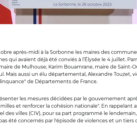
ctobre après-midi à la Sorbonne les maires des communes
s qui avaient déjà été conviés à l’Élysée le 4 juillet. P
z, maire de Mulhouse, Karim Bouamrane, maire de Saint-
ul. Mais aussi un élu départemental, Alexandre Touzet, v
délinquance" de Départements de France.
résenter les
mesures décidées par le gouvernement après 
milles et renforcer la cohésion nationale". En rappelant 
l des villes (CIV), pour sa part programmé le lendemain,
 pas été concernés par l'épisode de violences et un tiers d