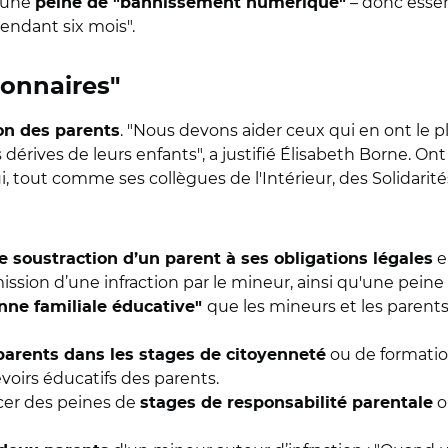
d'une
– donc essen
peine de "bannissement numérique"
ndant six mois".
ionnaires"
. "
Nous devons aider ceux qui en ont le pl
on des parents
dérives de leurs enfants", a justifié
É
lisabeth Borne. Ont
ui, tout comme ses collègues de l'Intérieur, des Solidari
e
e soustraction d’un parent à ses obligations légales
ission d’une infraction par le mineur, ainsi qu'une pein
que les mineurs et les parents
enne familiale éducative"
ou de formatio
parents dans les stages de citoyenneté
voirs éducatifs des parents.
ncer des peines de
o
stages de responsabilité parentale