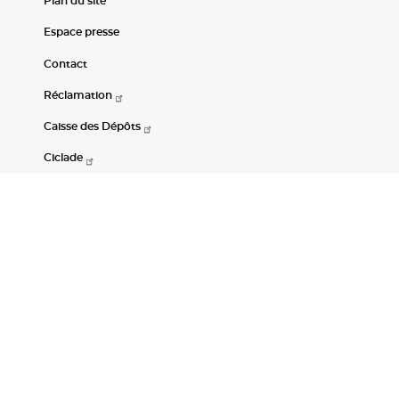
Plan du site
Espace presse
Contact
Réclamation
Caisse des Dépôts
Ciclade
CDC-Net
Consignations
Portail Open Data CDC
Restez connectés
LinkedIn
Youtube
Instagram
RSS