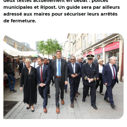
deux textes actuellement en débat : polices
municipales et Ripost. Un guide sera par ailleurs
adressé aux maires pour sécuriser leurs arrêtés
© Fred MARVAUX-REA/ Nadine Morano, Jean-Didier
de fermeture.
Berger, Mathieu Klein, Serge Papin, Yves Seguy et Pierre
Boileau dans les rues de Nancy