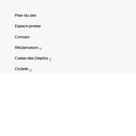
Plan du site
Espace presse
Contact
Réclamation
Caisse des Dépôts
Ciclade
CDC-Net
Consignations
Portail Open Data CDC
Restez connectés