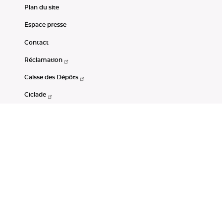
Plan du site
Espace presse
Contact
Réclamation
Caisse des Dépôts
Ciclade
CDC-Net
Consignations
Portail Open Data CDC
Restez connectés
LinkedIn
Youtube
Instagram
RSS