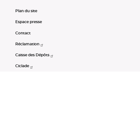
Plan du site
Espace presse
Contact
Réclamation
Caisse des Dépôts
Ciclade
CDC-Net
Consignations
Portail Open Data CDC
Restez connectés
LinkedIn
Youtube
Instagram
RSS