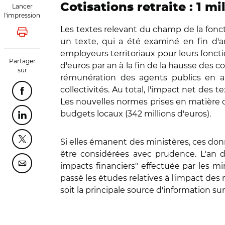
Cotisations retraite : 1 m
Lancer
l'impression
Les textes relevant du champ de la foncti
Lancer l'impression
un texte, qui a été examiné en fin d'an
employeurs territoriaux pour leurs fonctio
Partager
d'euros par an à la fin de la hausse des c
sur
rémunération des agents publics en ar
collectivités. Au total, l'impact net des 
Partager cette page sur Facebook
Les nouvelles normes prises en matière de
budgets locaux (342 millions d'euros).
Partager cette page sur Linkedin
Si elles émanent des ministères, ces don
Partager cette page sur Twitter
être considérées avec prudence. L'an d
impacts financiers" effectuée par les mi
Partager cette page sur Courriel
passé les études relatives à l'impact des 
soit la principale source d'information sur