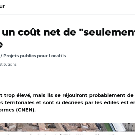
ur
 un coût net de "seulement
e
 Projets publics pour Localtis
nstitutions
at trop élevé, mais ils se réjouiront probablement d
 territoriales et sont si décriées par les édiles est 
normes (CNEN).
stock