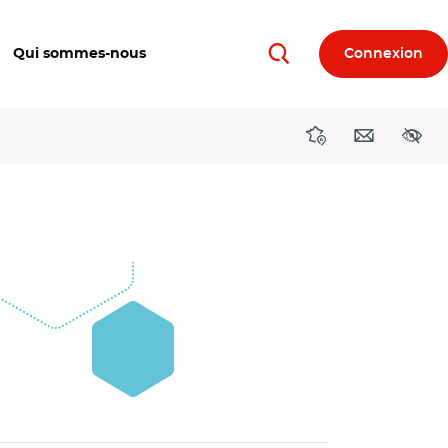
Qui sommes-nous
Connexion
Rechercher
Directions région
Contact
Acces