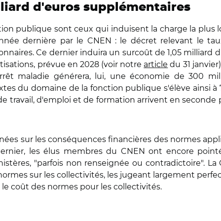
illiard d'euros supplémentaires
on publique sont ceux qui induisent la charge la plus lou
née dernière par le CNEN : le décret relevant le taux
nnaires. Ce dernier induira un surcoût de 1,05 milliard d'
otisations, prévue en 2028 (voir notre
article
du 31 janvier
rêt maladie générera, lui, une économie de 300 mil
textes du domaine de la fonction publique s'élève ainsi à 7
 travail, d'emploi et de formation arrivent en seconde p
nées sur les conséquences financières des normes applic
ernier, les élus membres du CNEN ont encore pointé "
nistères, "parfois non renseignée ou contradictoire". La
normes sur les collectivités, les jugeant largement perfe
 le coût des normes pour les collectivités.