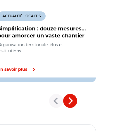
ACTUALITÉ LOCALTIS
ACTUALITÉ
Simplification : douze mesures...
Inflation 
pour amorcer un vaste chantier
locaux ne
d'amélior
rganisation territoriale, élus et
nstitutions
Aménagement
Organisation 
institutions
n savoir plus
En savoir pl