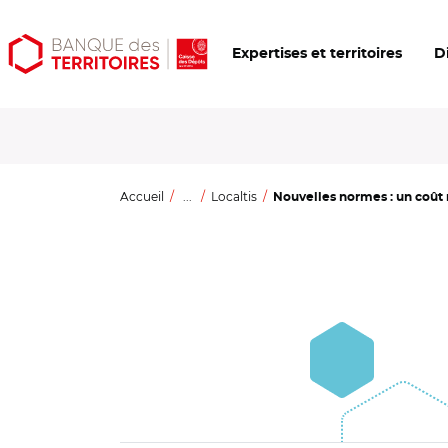
Aller
Aller
Ouvrir
Expertises et territoires
D
au
au
les
contenu
menu
outils
principal
principal
d'accessibilité
Accueil
...
Localtis
Nouvelles normes : un coût 