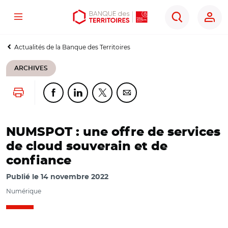
Menu
Aller
Aller
Ouvrir
Rechercher
au
au
les
contenu
menu
outils
Actualités de la Banque des Territoires
principal
principal
d'accessibilité
ARCHIVES
Lancer l'impression
Partager cette page sur Facebook
Partager cette page sur Linkedin
Partager cette page sur Twitter
Partager cette page sur Co
NUMSPOT : une offre de services
de cloud souverain et de
confiance
Publié le
14 novembre 2022
Numérique