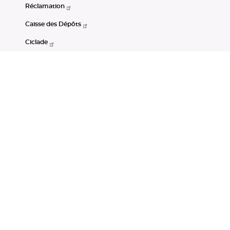
Réclamation
Caisse des Dépôts
Ciclade
CDC-Net
Consignations
Portail Open Data CDC
Restez connectés
LinkedIn
Youtube
Instagram
RSS
Mentions légales
CGU
Données personnelles
Accessibilité : non conforme
DSP2
Instruments financiers
Gestion des cookies