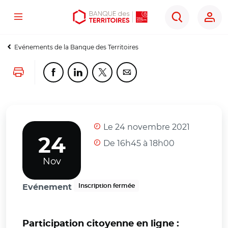
Menu
Aller
Aller
Ouvrir
Rechercher
au
au
les
contenu
menu
outils
Evénements de la Banque des Territoires
principal
principal
d'accessibilité
Lancer l'impression
Partager cette page sur Facebook
Partager cette page sur Linkedin
Partager cette page sur Twitter
Partager cette page sur Co
Le 24 novembre 2021
24
De 16h45 à 18h00
Nov
Inscription fermée
Evénement
Participation citoyenne en ligne :