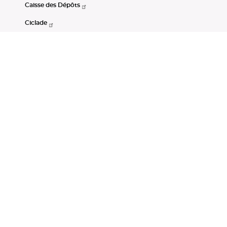
Caisse des Dépôts
Ciclade
CDC-Net
Consignations
Portail Open Data CDC
Restez connectés
LinkedIn
Youtube
Instagram
RSS
Mentions légales
CGU
Données personnelles
Accessibilité : non conforme
DSP2
Instruments financiers
Gestion des cookies
© Banque des Territoires 2026. Tous droits réservés.