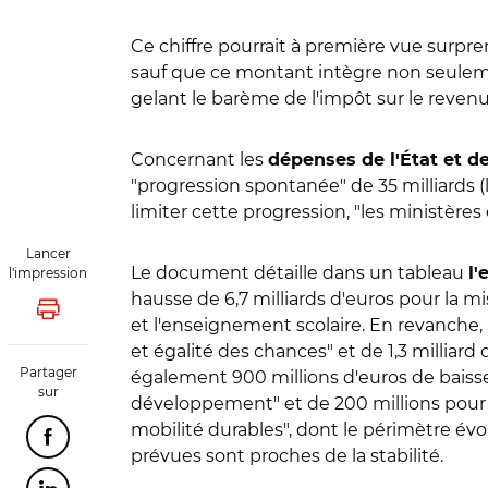
Ce chiffre pourrait à première vue surpren
sauf que ce montant intègre non seuleme
gelant le barème de l'impôt sur le revenu
Concernant les
dépenses de l'État et d
"progression spontanée" de 35 milliards (li
limiter cette progression, "
les ministères
Lancer
Le document détaille
dans un tableau
l'impression
l'
hausse de 6,7 milliards d'euros pour la mi
Lancer l'impression
et l'enseignement scolaire.
En revanche, l
et égalité des chances" et de 1,3 milliard 
Partager
également 900 millions d'euros de baisse 
sur
développement" et de 200 millions pour "ag
mobilité durables", dont le périmètre évol
Partager cette page sur Facebook
prévues sont proches de la stabilité.