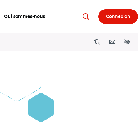
Qui sommes-nous
Connexion
Rechercher
Directions région
Contact
Acces