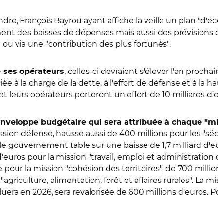
dre, François Bayrou ayant affiché la veille un plan "d'é
nt des baisses de dépenses mais aussi des prévisions d
 ou via une "contribution des plus fortunés".
, celles-ci devraient s'élever l'an prochai
e ses opérateurs
ée à la charge de la dette, à l'effort de défense et à la h
 et leurs opérateurs porteront un effort de 10
milliards d
enveloppe budgétaire qui sera attribuée à chaque "m
ssion défense, hausse aussi de 400 millions pour les "sécu
e gouvernement table sur une baisse de 1,7 milliard d'eur
d'euros pour la mission "travail, emploi et administration
pour la mission "cohésion des territoires", de 700 millio
riculture, alimentation, forêt et affaires rurales".
La mi
uera en 2026, sera revalorisée de 600 millions d'euros.
Po