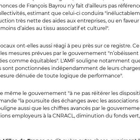
onces de François Bayrou n'y fait d'ailleurs pas référence.
llectivités, estimant que celui-ci conduira "inéluctabl
ction très nette des aides aux entreprises, ou en faveur 
ins d’aides au tissu associatif et culturel".
locaux ont-elles aussi réagi à peu près sur ce registre. Ce
 les mesures prévues par le gouvernement "n’obéissent 
rées comme équitables". L'AMF souligne notamment que 
ivités sont ponctionnées indépendamment de leurs charg
mesure dénuée de toute logique de performance".
e même le gouvernement "à ne pas réitérer les dispositi
demande "la poursuite des échanges avec les associations
 souligne aussi que les chiffres avancés par le gouvernemen
ons employeurs à la CNRACL, diminution du fonds vert, e