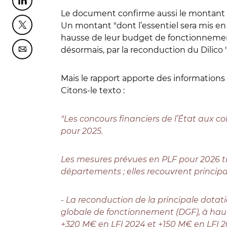
Partager cette page sur Linkedin
Le document confirme aussi le montant
Un montant "dont
l’essentiel sera mis
Partager cette page sur Twitter
hausse de leur budget de fonctionnement 
désormais, par la reconduction du Dilico
Partager cette page sur Courriel
Mais le rapport apporte des informations
Citons-le texto :
"Les concours financiers de l’État aux col
pour 2025.
Les mesures prévues en PLF pour 2026 tie
départements ; elles recouvrent princip
- La reconduction de la principale dotati
globale de fonctionnement (DGF), à haut
+320 M€ en LFI 2024 et +150 M€ en LFI 2