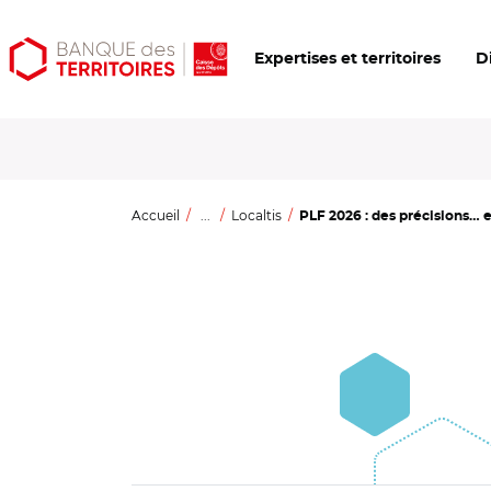
Aller
Aller
Ouvrir
Expertises et territoires
D
au
au
les
contenu
menu
outils
principal
principal
d'accessibilité
Accueil
...
Localtis
PLF 2026 : des précisions… et