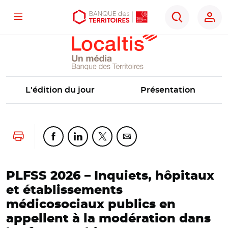
Localtis
Menu
Aller
Aller
Ouvrir
Rechercher
au
au
les
contenu
menu
outils
principal
principal
d'accessibilité
L'édition du jour
Présentation
Lancer l'impression
Partager cette page sur Facebook
Partager cette page sur Linkedin
Partager cette page sur Twitter
Partager cette page sur Co
PLFSS 2026 – Inquiets, hôpitaux
et établissements
médicosociaux publics en
appellent à la modération dans