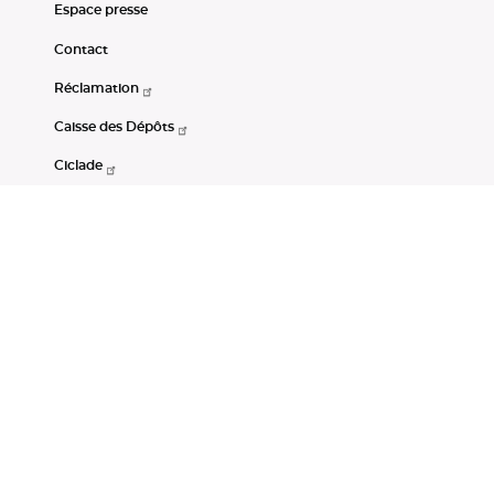
Espace presse
Contact
Réclamation
Caisse des Dépôts
Ciclade
CDC-Net
Consignations
Portail Open Data CDC
Restez connectés
LinkedIn
Youtube
Instagram
RSS