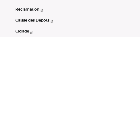
Réclamation
Caisse des Dépôts
Ciclade
CDC-Net
Consignations
Portail Open Data CDC
Restez connectés
LinkedIn
Youtube
Instagram
RSS
Mentions légales
CGU
Données personnelles
Accessibilité : non conforme
DSP2