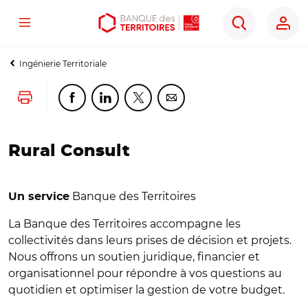
Menu
Aller
Aller
Ouvrir
Rechercher
au
au
les
contenu
menu
outils
Ingénierie Territoriale
principal
principal
d'accessibilité
Lancer l'impression
Partager cette page sur Facebook
Partager cette page sur Linkedin
Partager cette page sur Twitter
Partager cette page sur Co
Rural Consult
Banque des Territoires
Un service
La Banque des Territoires accompagne les
collectivités dans leurs prises de décision et projets.
Nous offrons un soutien juridique, financier et
organisationnel pour répondre à vos questions au
quotidien et optimiser la gestion de votre budget.