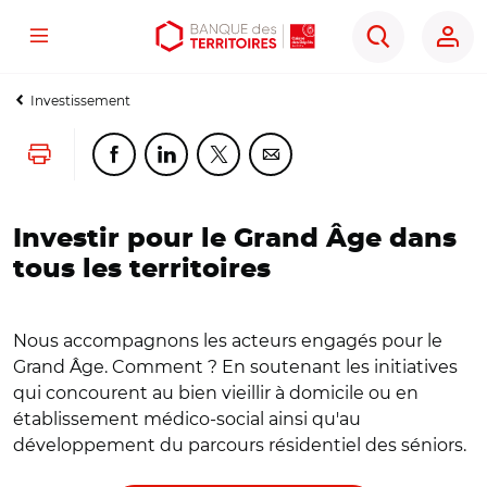
Menu
Aller
Aller
Ouvrir
Rechercher
au
au
les
contenu
menu
outils
Investissement
principal
principal
d'accessibilité
Lancer l'impression
Partager cette page sur Facebook
Partager cette page sur Linkedin
Partager cette page sur Twitter
Partager cette page sur Co
Investir pour le Grand Âge dans
tous les territoires
Nous accompagnons les acteurs engagés pour le
Grand Âge. Comment ? En soutenant les initiatives
qui concourent au bien vieillir à domicile ou en
établissement médico-social ainsi qu'au
développement du parcours résidentiel des séniors.