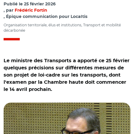
Publié le
25 février 2026
par
Frédéric Fortin
, Épique communication pour Localtis
Organisation territoriale, élus et institutions, Transport et mobilité
décarbonée
Le ministre des Transports a apporté ce 25 février
quelques précisions sur différentes mesures de
son projet de loi-cadre sur les transports, dont
l'examen par la Chambre haute doit commencer
le 14 avril prochain.
© Capture vidéo Sénat/ Audition de Philippe Tabarot
devant la commission du développement durable