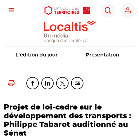
Localtis
Menu
Aller
Aller
Ouvrir
Rechercher
au
au
les
contenu
menu
outils
principal
principal
d'accessibilité
L'édition du jour
Présentation
Lancer l'impression
Partager cette page sur Facebook
Partager cette page sur Linkedin
Partager cette page sur Twitter
Partager cette page sur Co
Projet de loi-cadre sur le
développement des transports :
Philippe Tabarot auditionné au
Sénat