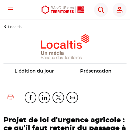
Menu
Aller
Aller
Ouvrir
Rechercher
au
au
les
contenu
menu
outils
Localtis
principal
principal
d'accessibilité
L'édition du jour
Présentation
Lancer l'impression
Partager cette page sur Facebook
Partager cette page sur Linkedin
Partager cette page sur Twitter
Partager cette page sur Co
Projet de loi d'urgence agricole :
ce qu'il faut retenir du passage à