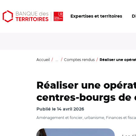
Aller
Aller
Ouvrir
Expertises et territoires
D
au
au
les
contenu
menu
outils
principal
principal
d'accessibilité
Accueil
...
Comptes rendus
Réaliser une opérat
Réaliser une opérat
centres-bourgs de 
Publié le
14 avril 2026
© Pierre Mérimée - REA - Caisse
Aménagement et foncier, urbanisme, Finances et fiscal
des Dépôts