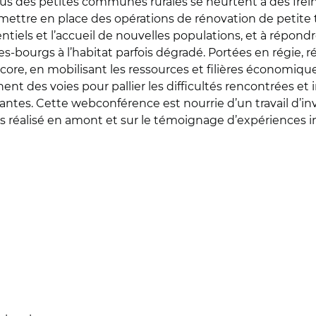
lus des petites communes rurales se heurtent à des frein
mettre en place des opérations de rénovation de petite tai
entiels et l’accueil de nouvelles populations, et à répon
s-bourgs à l’habitat parfois dégradé. Portées en régie, ré
ore, en mobilisant les ressources et filières économiques 
nent des voies pour pallier les difficultés rencontrées e
antes. Cette webconférence est nourrie d’un travail d’in
es réalisé en amont et sur le témoignage d’expériences i