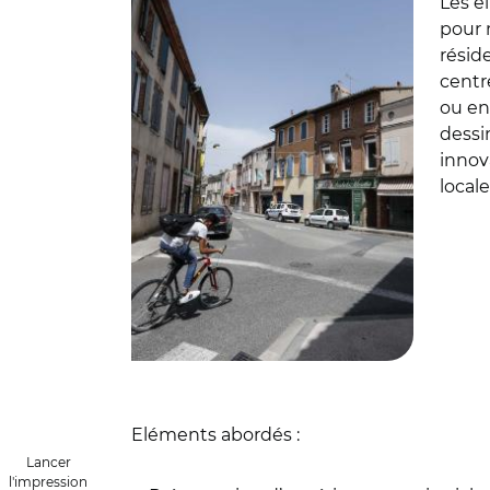
Les é
pour 
résid
centre
ou enc
dessi
innov
local
Eléments abordés :
Lancer
l'impression