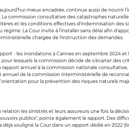
s, aujourd’hui mieux encadrée, continue aussi de nourrir 
s. La commission consultative des catastrophes naturelles
ritères et les conditions effectives d'indemnisation des s
régime. La Cour invite à l’installer sans délai afin d'ap
rministérielle chargée de l'instruction des demandes.
apport - les inondations à Cannes en septembre 2024 et
s pour lesquels la commission décide de s’écarter des crit
 rapport annuel à la commission nationale consultative, 
é annuel de la commission interministérielle de reconnai
d’orientation pour la prévention des risques naturels maj
relation les sinistrés et leurs assureurs une fois la déc
pouvoirs publics", pointe également le rapport. Des diff
a déjà souligné la Cour dans un rapport dédié en 2022 (li