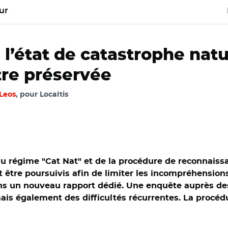
ur
’état de catastrophe nature
être préservée
-Leos
, pour Localtis
 régime "Cat Nat" et de la procédure de reconnaissanc
 être poursuivis afin de limiter les incompréhension
ans un nouveau rapport dédié. Une enquête auprès des
is également des difficultés récurrentes. La procédu
s et Adobe stock