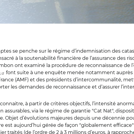
mptes se penche sur le régime d’indemnisation des catast
cré à la soutenabilité financière de l’assurance des risqu
Cambon ont examiné la procédure de reconnaissance de l’
n
font suite à une enquête menée notamment auprès 
 France (AMF) et des présidents d’intercommunalité, m
rter les demandes de reconnaissance et d’assurer l’interf
onnaitre, à partir de critères objectifs, l’intensité ano
ssurables, via le régime de garantie "Cat Nat", dispositi
. Objet d’évolutions majeures depuis une décennie pou
 est aujourd’hui gérée de façon "globalement efficace" 
 traités (de l’ordre de 2 à 3 millions d’euros, à rapproch