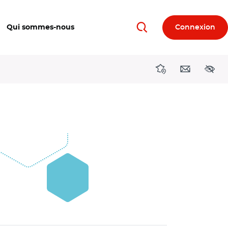
Qui sommes-nous
Connexion
Rechercher
Directions région
Contact
Acces