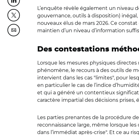
Partager cette page sur Linkedin
L’enquête révèle également un niveau de
gouvernance, outils à disposition) inégal,
Partager cette page sur Twitter
nouveaux élus de mars 2026. Ce constat con
maintien d’un niveau d’information suffi
Partager cette page sur Courriel
Des contestations métho
Lorsque les mesures physiques directes n
phénomène, le recours à des outils de modé
intervient dans les cas "limites", pour le
en particulier le cas de l’indice d’humidi
et qui a généré un contentieux significati
caractère impartial des décisions prises
Les parties prenantes de la procédure de 
reconnaissance large, même lorsque les cr
dans l’immédiat après-crise". Et ce au ri