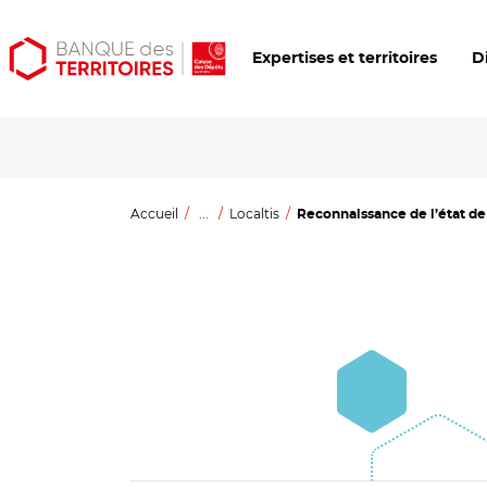
Aller
Aller
Ouvrir
Expertises et territoires
D
au
au
les
contenu
menu
outils
principal
principal
d'accessibilité
Accueil
...
Localtis
Reconnaissance de l’état de 