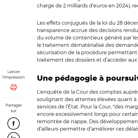
charge de 2 milliards d’euros en 2024), re
Les effets conjugués de la loi du 28 décem
transparence accrue des décisions rendue
du volume de contentieux généré par les 
le traitement dématérialisé des demandes,
sécurisation de la procédure permettant 
traitement des dossiers et d’accéder aux p
Lancer
l'impression
Une pédagogie à poursui
Lancer l'impression
L’enquête de la Cour des comptes auprès
soulignant des attentes élevées quant à l
Partager
services de l’État. Pour la Cour, "des ma
sur
encore excessivement longs pour certa
remontée de nappe. Des développements d
Partager cette page sur Facebook
d’ailleurs permettre d’améliorer ces délais