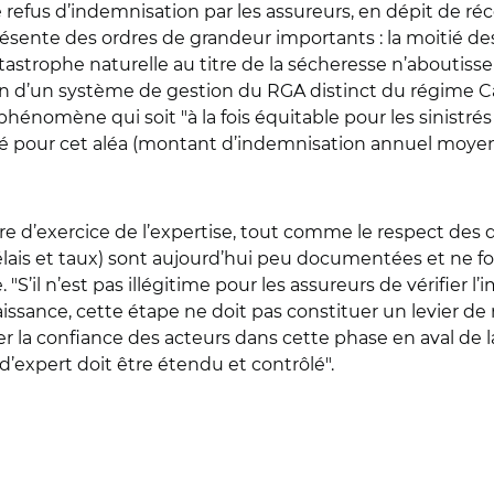
efus d’indemnisation par les assureurs, en dépit de réce
nte des ordres de grandeur importants : la moitié des
astrophe naturelle au titre de la sécheresse n’aboutisse
ion d’un système de gestion du RGA distinct du régime Ca
hénomène qui soit "à la fois équitable pour les sinistrés
té pour cet aléa (montant d’indemnisation annuel moyen d
adre d’exercice de l’expertise, tout comme le respect des
lais et taux) sont aujourd’hui peu documentées et ne font
 "S’il n’est pas illégitime pour les assureurs de vérifie
aissance, cette étape ne doit pas constituer un levier de
cer la confiance des acteurs dans cette phase en aval de l
 d’expert doit être étendu et contrôlé".