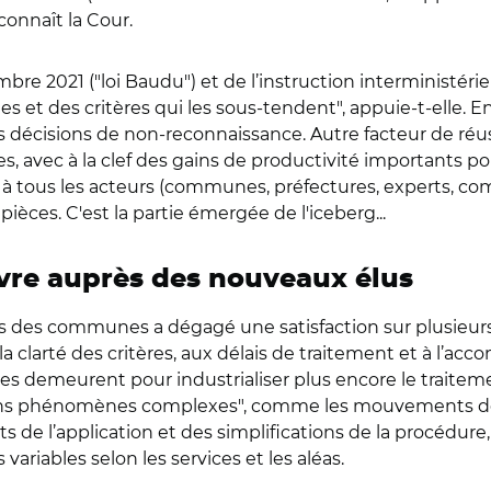
connaît la Cour.
bre 2021 ("loi Baudu") et de l’instruction interministéri
s et des critères qui les sous-tendent", appuie-t-elle. 
décisions de non-reconnaissance. Autre facteur de réuss
 avec à la clef des gains de productivité importants pour
à tous les acteurs (communes, préfectures, experts, com
ièces. C'est la partie émergée de l'iceberg...
vre auprès des nouveaux élus
 des communes a dégagé une satisfaction sur plusieurs 
a clarté des critères, aux délais de traitement et à l’ac
rges demeurent pour industrialiser plus encore le traitem
ins phénomènes complexes", comme les mouvements de t
e l’application et des simplifications de la procédure,
 variables selon les services et les aléas.