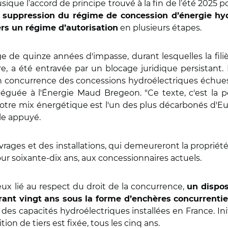
ue l’accord de principe trouvé à la fin de l’été 2025 po
a suppression du régime de concession d’énergie hyd
en plusieurs étapes.
rs un régime d’autorisation
 de quinze années d'impasse, durant lesquelles la fil
aire, a été entravée par un blocage juridique persistan
en concurrence des concessions hydroélectriques échues
léguée à l'Énergie Maud Bregeon. "Ce texte, c'est la p
otre mix énergétique est l'un des plus décarbonés d'Euro
lle appuyé.
ages et des installations, qui demeureront la propriété d
ur soixante‑dix ans, aux concessionnaires actuels.
eux lié au respect du droit de la concurrence,
un dispos
urant vingt ans sous la forme d’enchères concurrenti
 des capacités hydroélectriques installées en France. Ini
tion de tiers est fixée, tous les cinq ans.