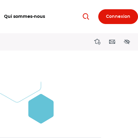
Qui sommes-nous
Connexion
Rechercher
Directions région
Contact
Acces