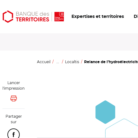
Aller
Aller
Ouvrir
Expertises et territoires
D
au
au
les
contenu
menu
outils
principal
principal
d'accessibilité
Accueil
...
Localtis
Relance de l’hydroélectricité 
Lancer
l'impression
Lancer l'impression
Partager
sur
Partager cette page sur Facebook