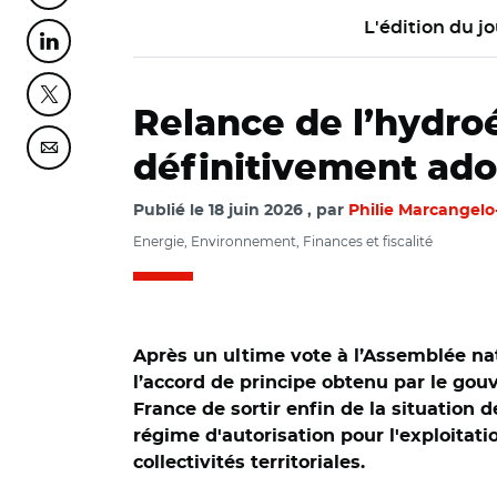
L'édition du jo
Partager cette page sur Linkedin
Partager cette page sur Twitter
Relance de l’hydroél
Partager cette page sur Courriel
définitivement ad
Publié le
18 juin 2026
par
Philie Marcangelo
Energie, Environnement, Finances et fiscalité
Après un ultime vote à l’Assemblée nati
l’accord de principe obtenu par le go
France de sortir enfin de la situation 
régime d'autorisation pour l'exploitat
collectivités territoriales.
© Daniel Jolivet C