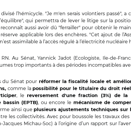
a divisé l’hémicycle. "Je m'en serais volontiers passé", 
équilibre", qui permettra de lever le litige sur la posit
 reconnaît aussi avoir dû "ferrailler" pour obtenir le m
 réserve applicable lors des enchères. "Cet ajout de l
t assimilable à l’accès régulé à l’électricité nucléaire h
N. Au Sénat, Yannick Jadot (Ecologiste, Ile-de-Franc
es trop importants à des périodes incompatibles avec 
ts du Sénat pour
réformer la fiscalité locale et amélio
comme la
ins,
possibilité pour le titulaire du droit ré
, le
ticiper
reversement d'une fraction (3%) de la 
, ou encore le
e bassin (EPTB)
mécanisme de compensat
forme ainsi que
plusieurs ajustements techniques sur la
tre les collectivités. Avec pour boussole les travaux de
Jacques Michau-Soc) à l’origine d’un rapport sur l’ave