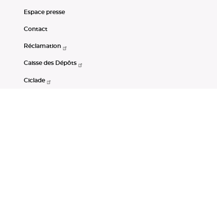
Espace presse
Contact
Réclamation
Caisse des Dépôts
Ciclade
CDC-Net
Consignations
Portail Open Data CDC
Restez connectés
LinkedIn
Youtube
Instagram
RSS