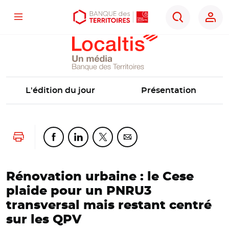
Localtis
Menu
Aller
Aller
Ouvrir
Rechercher
au
au
les
contenu
menu
outils
principal
principal
d'accessibilité
L'édition du jour
Présentation
Lancer l'impression
Partager cette page sur Facebook
Partager cette page sur Linkedin
Partager cette page sur Twitter
Partager cette page sur Co
Rénovation urbaine : le Cese
plaide pour un PNRU3
transversal mais restant centré
sur les QPV